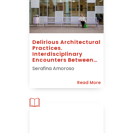
Delirious Architectural
Practices.
Interdisciplinary
Encounters Between
Gender And
Serafina Amoroso
Space/Prácticas
Arquitectónicas
Read More
Delirantes. Encuentros
Interdisciplinarios
Entre Género Y
Espacio